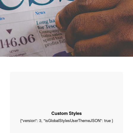
Custom Styles
{"version": 3, "isGlobalStylesUserThemeJSON": true }